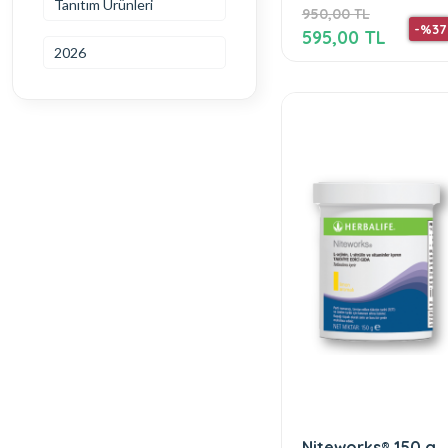
Tanıtım Ürünleri
950,00 TL
-%37
595,00 TL
2026
Niteworks® 150 g