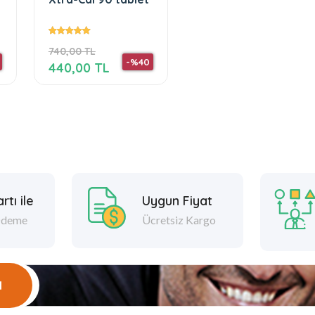
740,00 TL
-%40
440,00 TL
rtı ile
Uygun Fiyat
Ödeme
Ücretsiz Kargo
l