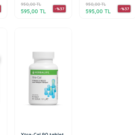
950,00 TL
950,00 TL
-%37
-%37
595,00 TL
595,00 TL
Xtra-Cal 90 tablet