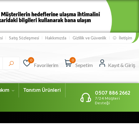
si
Satış Sözleşmesi
Hakkımızda
Gizlilik ve Güvenlik
İletişim
0
0
Favorilerim
Sepetim
Kayıt & Giriş
Bakım
Tanıtım Ürünleri
0507 886 2662
7/24 Müşteri
Desteği