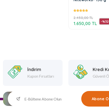
2.450,00 TL
-%32
1.650,00 TL
İndirim
Kredi Ka
Kupon Fırsatları
Güvenli 
Abone O