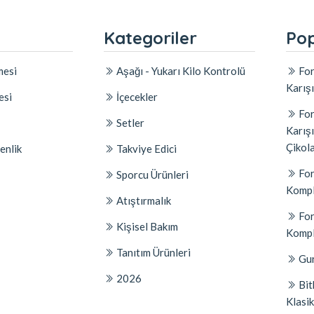
l
Kategoriler
Pop
mesi
Aşağı - Yukarı Kilo Kontrolü
For
Karış
esi
İçecekler
For
Setler
Karış
Çikol
enlik
Takviye Edici
For
Sporcu Ürünleri
Kompl
Atıştırmalık
For
Kişisel Bakım
Kompl
Tanıtım Ürünleri
Gur
2026
Bit
Klasik