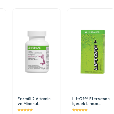
Formül 2 Vitamin
LiftOff® Efervesan
ve Mineral
İçecek Limon
Kompleks Kadınlar
Aromalı
İçin 60 Tablet