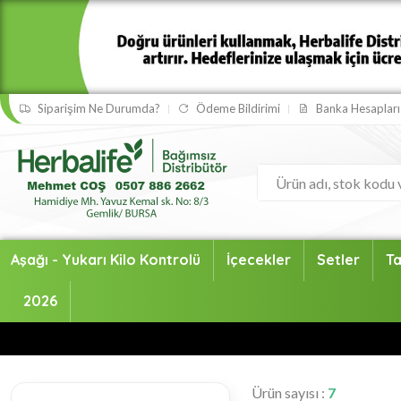
Siparişim Ne Durumda?
Ödeme Bildirimi
Banka Hesapları
Aşağı - Yukarı Kilo Kontrolü
İçecekler
Setler
Ta
2026
Ürün sayısı :
7