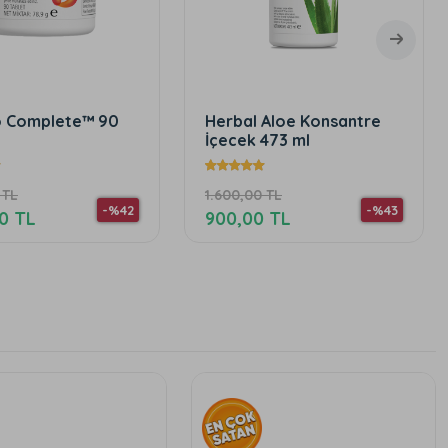
erbal Aloe Konsantre
Bitkisel Konsantre Çayla
çecek 473 ml
Klasik 50 g
.600,00 TL
1.400,00 TL
-%43
-%43
00,00 TL
790,00 TL