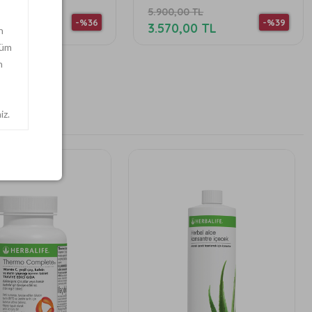
0 TL
5.900,00 TL
-%36
-%39
00 TL
3.570,00 TL
n
tüm
n
iz.