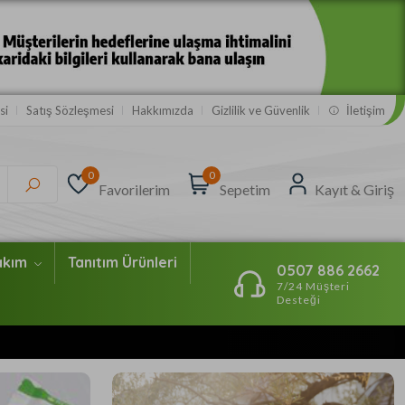
si
Satış Sözleşmesi
Hakkımızda
Gizlilik ve Güvenlik
İletişim
0
0
Favorilerim
Sepetim
Kayıt & Giriş
Bakım
Tanıtım Ürünleri
0507 886 2662
7/24 Müşteri
Desteği