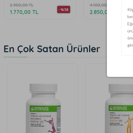
2.900,00 TL
4.100,00 TL
Kiş
-%38
1.770,00 TL
2.850,00 TL
bes
Eğe
ürü
öne
gir
En Çok Satan Ürünler