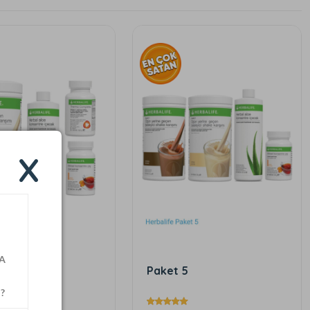
X
A
4
Paket 5
?