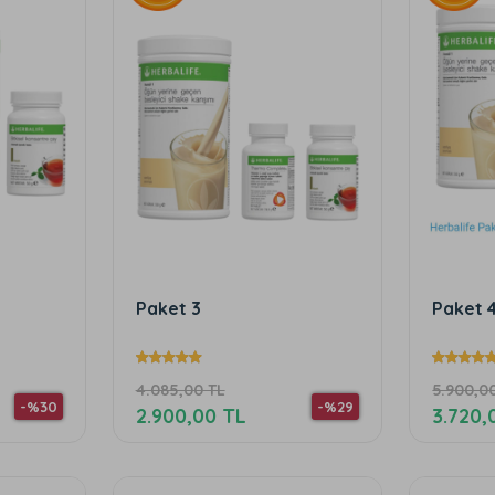
Paket 3
Paket 
4.085,00 TL
5.900,0
-%30
-%29
2.900,00 TL
3.720,