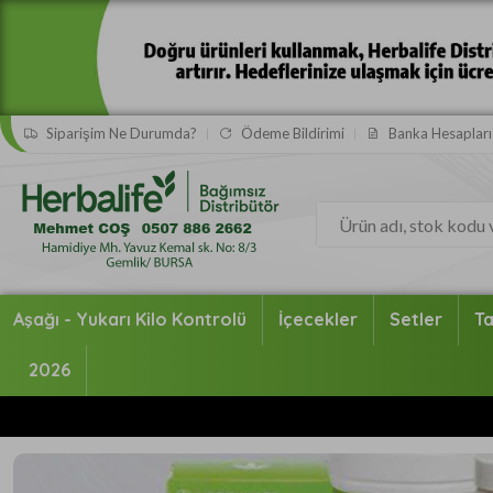
Siparişim Ne Durumda?
Ödeme Bildirimi
Banka Hesapları
Aşağı - Yukarı Kilo Kontrolü
İçecekler
Setler
Ta
2026