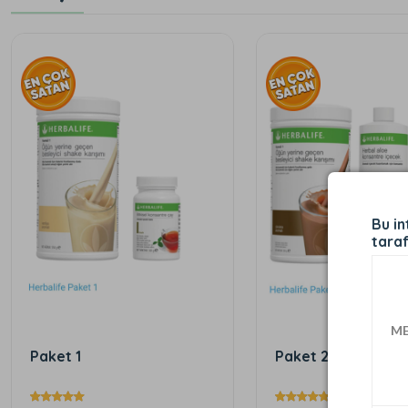
Bu in
taraf
ME
Paket 1
Paket 2