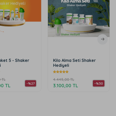
 Alma Seti Shaker
2026 Paket 1 - Shaker
yeli
Hediyeli
5,00 TL
3.800,00 TL
-%30
-%25
00,00 TL
2.850,00 TL