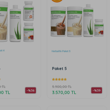
4
Paket 5
0 TL
5.900,00 TL
-%36
-%39
00 TL
3.570,00 TL