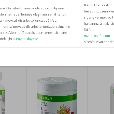
4.085,00 TL
5.900,0
Kendi Distribütör
isel Distribütörünüzle olan birebir ilişkiniz,
-%30
-%29
2.900,00 TL
3.720,
hesabınız üzerinde
lenme hedeflerinize ulaşmanın anahtarıdır.
sipariş vermek ve 
r - mevcut distribütörünüz değil ise,
haklarınızı almak içi
nlerinizi mevcut distribütörünüzden almanızı
lütfen
ririz. Alternatif olarak, bu internet sitesine
myherbalife.com
mek için
buraya tıklayınız.
sitesini ziyaret edin