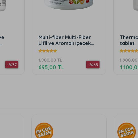
Multi-Fiber
Thermo Complete™ 90
H
malı İçecek
tablet
İ
204 g
1.900,00 TL
1
-%63
-%42
1.100,00 TL
9