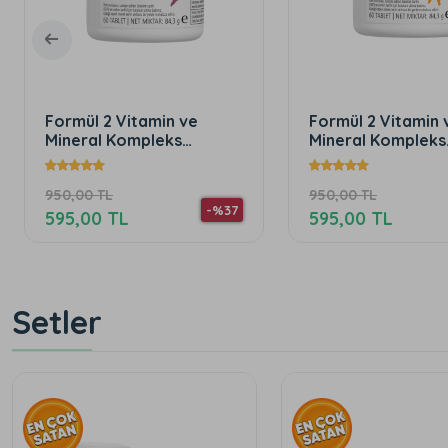
Formül 2 Vitamin ve
Multi-fiber 
Mineral Kompleks
Lifli ve Aro
Erkekler İçin 60 Tablet
Tozu Elma 
950,00 TL
1.900,00 TL
%37
-%37
595,00 TL
695,00 TL
Setler