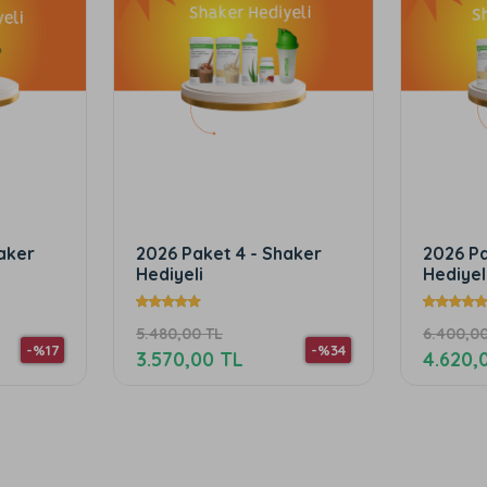
 Shaker
2026 Paket 5 - Shaker
Kilo
Hediyeli
Hedi
6.400,00 TL
4.44
-%34
-%27
4.620,00 TL
3.1